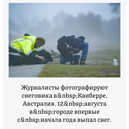
Журналисты фотографируют
снеговика в&nbsp;Канберре,
Австралия. 12&nbsp;августа
в&nbsp;городе впервые
с&nbsp;начала года выпал снег.