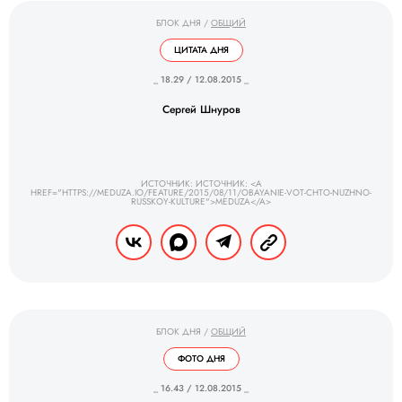
БЛОК ДНЯ
/
ОБЩИЙ
ЦИТАТА ДНЯ
_ 18.29 / 12.08.2015 _
Сергей Шнуров
ИСТОЧНИК: ИСТОЧНИК: <A
HREF="HTTPS://MEDUZA.IO/FEATURE/2015/08/11/OBAYANIE-VOT-CHTO-NUZHNO-
RUSSKOY-KULTURE">MEDUZA</A>
БЛОК ДНЯ
/
ОБЩИЙ
ФОТО ДНЯ
_ 16.43 / 12.08.2015 _