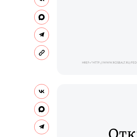
HREF="HTTP://WWW.ROSBALT.RU/FE
Отк