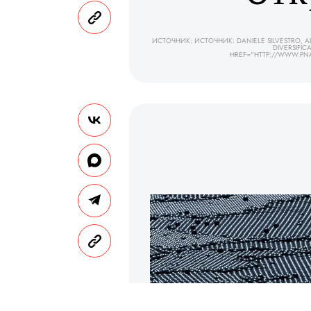
ИСТОЧНИК: ИСТОЧНИК: DANIELE SILVESTRO, AL
DIVERSIFIC
HREF="HTTP://WWW.PN