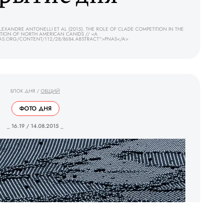
EXANDRE ANTONELLI ET AL (2015). THE ROLE OF CLADE COMPETITION IN THE
ATION OF NORTH AMERICAN CANIDS // <A
AS.ORG/CONTENT/112/28/8684.ABSTRACT">PNAS</A>
БЛОК ДНЯ
/
ОБЩИЙ
ФОТО ДНЯ
_ 16.19 / 14.08.2015 _