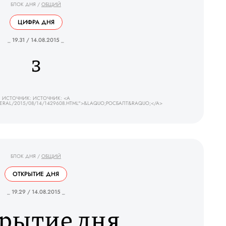
БЛОК ДНЯ
/
ОБЩИЙ
ЦИФРА ДНЯ
_ 19.31 / 14.08.2015 _
3
ИСТОЧНИК: ИСТОЧНИК: <A
DERAL/2015/08/14/1429608.HTML">&LAQUO;РОСБАЛТ&RAQUO;</A>
БЛОК ДНЯ
/
ОБЩИЙ
ОТКРЫТИЕ ДНЯ
_ 19.29 / 14.08.2015 _
рытие дня