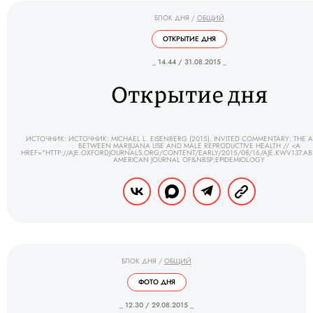
БЛОК ДНЯ
/
ОБЩИЙ
ОТКРЫТИЕ ДНЯ
_ 14.44 / 31.08.2015 _
Открытие дня
ИСТОЧНИК: ИСТОЧНИК: MICHAEL L. EISENBERG (2015). INVITED COMMENTARY: THE 
BETWEEN MARIJUANA USE AND MALE REPRODUCTIVE HEALTH // <A
HREF="HTTP://AJE.OXFORDJOURNALS.ORG/CONTENT/EARLY/2015/08/16/AJE.KWV137.A
AMERICAN JOURNAL OF&NBSP;EPIDEMIOLOGY
БЛОК ДНЯ
/
ОБЩИЙ
ФОТО ДНЯ
_ 12.30 / 29.08.2015 _