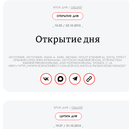
БЛОК ДНЯ
/
ОБЩИЙ
ОТКРЫТИЕ ДНЯ
_ 15.02 / 22.10.2015 _
Открытие дня
ИСТОЧНИК: ИСТОЧНИК: DANA A. MUIN, MICHAEL WOLZT ET&NBSP;AL (2015). EFFECT
OF&NBSP;LONG-TERM INTRANASAL OXYTOCIN ON&NBSP;SEXUAL DYSFUNCTION
IN&NBSP;PREMENOPAUSAL AND POSTMENOPAUSAL WOMEN // <A
HREF="HTTP://WWW.SCIENCEDIRECT.COM/SCIENCE/ARTICLE/PII/S001502821500432X"
БЛОК ДНЯ
/
ОБЩИЙ
ЦИТАТА ДНЯ
_ 19.27 / 21.10.2015 _