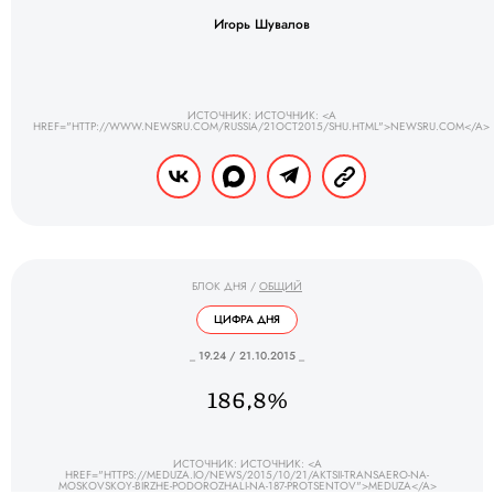
Игорь Шувалов
ИСТОЧНИК: ИСТОЧНИК: <A
HREF="HTTP://WWW.NEWSRU.COM/RUSSIA/21OCT2015/SHU.HTML">NEWSRU.COM</A>
БЛОК ДНЯ
/
ОБЩИЙ
ЦИФРА ДНЯ
_ 19.24 / 21.10.2015 _
186,8%
ИСТОЧНИК: ИСТОЧНИК: <A
HREF="HTTPS://MEDUZA.IO/NEWS/2015/10/21/AKTSII-TRANSAERO-NA-
MOSKOVSKOY-BIRZHE-PODOROZHALI-NA-187-PROTSENTOV">MEDUZA</A>