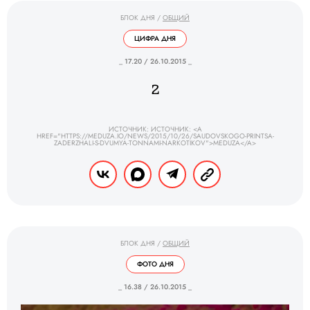
БЛОК ДНЯ
/
ОБЩИЙ
ЦИФРА ДНЯ
_ 17.20 / 26.10.2015 _
2
ИСТОЧНИК: ИСТОЧНИК: <A
HREF="HTTPS://MEDUZA.IO/NEWS/2015/10/26/SAUDOVSKOGO-PRINTSA-
ZADERZHALI-S-DVUMYA-TONNAMI-NARKOTIKOV">MEDUZA</A>
БЛОК ДНЯ
/
ОБЩИЙ
ФОТО ДНЯ
_ 16.38 / 26.10.2015 _