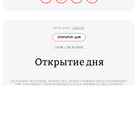
БЛОК ДНЯ
/
ОБЩИЙ
ОТКРЫТИЕ ДНЯ
_ 14.08 / 26.10.2015 _
Открытие дня
ИСТОЧНИК: ИСТОЧНИК: HYUNJIN SEO, STUART THORSON (2015) GOVERNMENT
TYPE CAN PREDICT COUNTRY&RSQUO;S PLACE IN&NBSP;GLOBAL INTERNET
NETWORK // <A HREF="HTTP://NEWS.KU.EDU/2015/09/29/TYPE-GOVERNMENT-
CAN-PREDICT-COUNTRYS-PLACE-GLOBAL-INTERNET-NETWORK-QUALITY-
NATIONAL">T