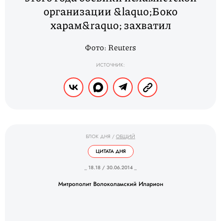
организации &laquo;Боко
харам&raquo; захватил
Фото: Reuters
ИСТОЧНИК:
БЛОК ДНЯ
/
ОБЩИЙ
ЦИТАТА ДНЯ
_ 18.18 / 30.06.2014 _
Митрополит Волоколамский Иларион