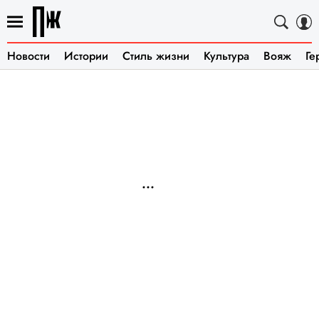
Новости
Истории
Стиль жизни
Культура
Вояж
Ге