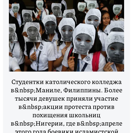
Студентки католического колледжа
в&nbsp;Маниле, Филиппины. Более
тысячи девушек приняли участие
в&nbsp;акции протеста против
похищения школьниц
в&nbsp;Нигерии, где в&nbsp;апреле
этого года боевики исламистской