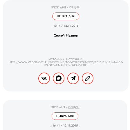
БЛОК ДНЯ
/
ОБЩИЙ
ЦИТАТА ДНЯ
_ 19.17 / 12.11.2015 _
Сергей Иванов
ИСТОЧНИК: ИСТОЧНИК:
HTTP://WWW.VEDOMOSTI.RU/NEWSLINE/TOP/POLITICS/NEWS/2015/11/12/616605-
IVANOV-FINANSOVOI-RAZVEDKI
БЛОК ДНЯ
/
ОБЩИЙ
ЦИФРА ДНЯ
_ 16.41 / 12.11.2015 _