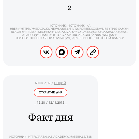
2
ИСТОЧНИК: ИСТОЧНИК: <A
HREF="HTTPS://MEDUZA.IO/NEWS/2014/11/12/FORBES-SOSTAVIL-REYTING-SAMYH-
BOGATYH-TERRORISTICHESKIH-ORGANIZATSIY">&LAQUO;МЕДУЗА&RAQUO;</A>.
&LAQUO;ИСЛАМСКОЕ ГОСУДАРСТВО&RAQUO;&NBSP;&MDASH;
ТЕРРОРИСТИЧЕСКАЯ ОРГАНИЗАЦИЯ, ДЕЯТЕЛЬНОСТЬ КОТОРОЙ В&NBSP
БЛОК ДНЯ
/
ОБЩИЙ
ОТКРЫТИЕ ДНЯ
_ 15.28 / 12.11.2015 _
Факт дня
ИСТОЧНИК: HTTP://ARZAMAS.ACADEMY/MATERIALS/848