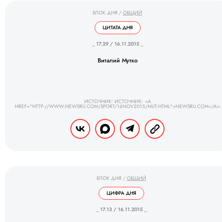
БЛОК ДНЯ
/
ОБЩИЙ
ЦИТАТА ДНЯ
_ 17.29 / 16.11.2015 _
Виталий Мутко
ИСТОЧНИК: ИСТОЧНИК: <A
HREF="HTTP://WWW.NEWSRU.COM/SPORT/16NOV2015/MUT.HTML">NEWSRU.COM</A>
БЛОК ДНЯ
/
ОБЩИЙ
ЦИФРА ДНЯ
_ 17.13 / 16.11.2015 _