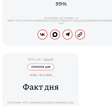
99%
ИСТОЧНИК: ИСТОЧНИК: <A
HREF="HTTP://WWW.KOMMERSANT.RU/DOC/2855400">&LAQUO;КОММЕРСАНТЪ&RAQU
</A>
БЛОК ДНЯ
/
ОБЩИЙ
ОТКРЫТИЕ ДНЯ
_ 15.30 / 16.11.2015 _
Факт дня
ИСТОЧНИК: HTTP://ARZAMAS.ACADEMY/MATERIALS/786