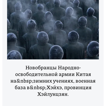
Новобранцы Народно-
освободительной армии Китая
на&nbsp;зимних учениях, военная
база в&nbsp;Хэйхэ, провинция
Хэйлунцзян.