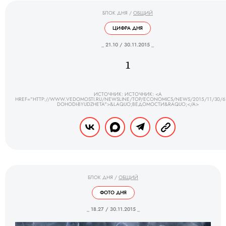
БЛОК ДНЯ
/
ОБЩИЙ
ЦИФРА ДНЯ
_ 21.10 / 30.11.2015 _
1
ИСТОЧНИК: ИСТОЧНИК: <A
HREF="HTTP://WWW.VEDOMOSTI.RU/NEWSLINE/TOP/ECONOMICS/NEWS/2015/11/30/61
DOHODI-BYUDZHETA">&LAQUO;ВЕДОМОСТИ&RAQUO;</A>
БЛОК ДНЯ
/
ОБЩИЙ
ФОТО ДНЯ
_ 18.27 / 30.11.2015 _