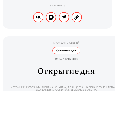
ИСТОЧНИК:
БЛОК ДНЯ
/
ОБЩИЙ
ОТКРЫТИЕ ДНЯ
_ 12.04 / 19.09.2013 _
Открытие дня
ИСТОЧНИК: ИСТОЧНИК: RUSHBY A, CLAIRE M, ET AL. (2013). HABITABLE ZONE LIFETIM
EXOPLANETS AROUND MAIN SEQUENCE STARS. <A
HREF="HTTP://ONLINE.LIEBERTPUB.COM/DOI/FULL/10.1089/AST.2012.0938">ASTROBIOL