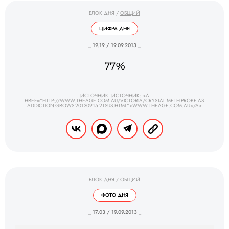
БЛОК ДНЯ
/
ОБЩИЙ
ЦИФРА ДНЯ
_ 19.19 / 19.09.2013 _
77%
ИСТОЧНИК: ИСТОЧНИК: <A
HREF="HTTP://WWW.THEAGE.COM.AU/VICTORIA/CRYSTAL-METH-PROBE-AS-
ADDICTION-GROWS-20130915-2TSUS.HTML">WWW.THEAGE.COM.AU</A>
БЛОК ДНЯ
/
ОБЩИЙ
ФОТО ДНЯ
_ 17.03 / 19.09.2013 _