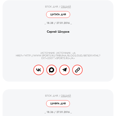
БЛОК ДНЯ
/
ОБЩИЙ
ЦИТАТА ДНЯ
_ 18.38 / 27.01.2016 _
Сергей Шнуров
ИСТОЧНИК: ИСТОЧНИК: <A
HREF="HTTP://WWW.SPORTS.RU/TRIBUNA/BLOGS/DUD/887309.HTML?
EXT=2501">SPORTS.RU</A>
БЛОК ДНЯ
/
ОБЩИЙ
ЦИФРА ДНЯ
_ 18.36 / 27.01.2016 _