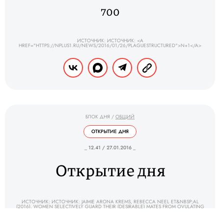
700
ИСТОЧНИК: ИСТОЧНИК: <A
HREF="HTTPS://NPLUS1.RU/NEWS/2016/01/26/PLAGUESTRUCTURED">N+1</A>
БЛОК ДНЯ
/
ОБЩИЙ
ОТКРЫТИЕ ДНЯ
_ 12.41 / 27.01.2016 _
Открытие дня
ИСТОЧНИК: ИСТОЧНИК: JAIMIE ARONA KREMS, REBECCA NEEL ET&NBSP;AL
(2016). WOMEN SELECTIVELY GUARD THEIR (DESIRABLE) MATES FROM OVULATING
WOMEN // <A HREF="HTTP://PSYCNET.APA.ORG/PSYCINFO/2016-02074-
001/">JOURNAL OF&NBSP;PERSONALITY AND SOCIAL PSYCHOLOGY</A>