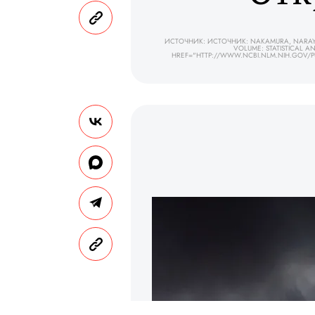
ИСТОЧНИК: ИСТОЧНИК: NAKAMURA, NARAYAN
VOLUME: STATISTICAL A
HREF="HTTP://WWW.NCBI.NLM.NIH.GOV/