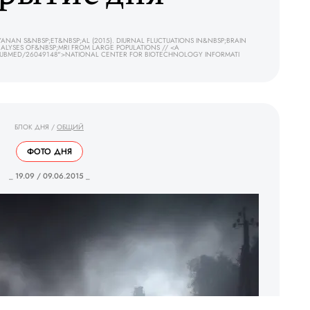
AN S&NBSP;ET&NBSP;AL (2015). DIURNAL FLUCTUATIONS IN&NBSP;BRAIN
NALYSES OF&NBSP;MRI FROM LARGE POPULATIONS // <A
PUBMED/26049148">NATIONAL CENTER FOR BIOTECHNOLOGY INFORMATI
БЛОК ДНЯ
/
ОБЩИЙ
ФОТО ДНЯ
_ 19.09 / 09.06.2015 _