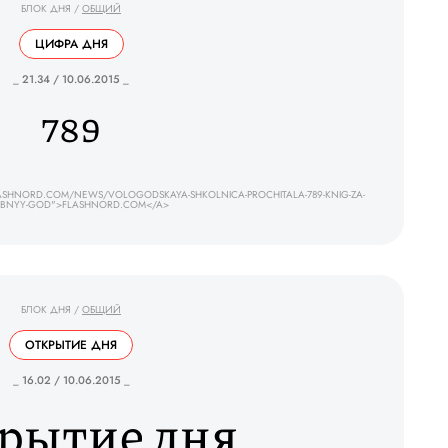
БЛОК ДНЯ
/
ОБЩИЙ
ЦИФРА ДНЯ
_ 21.34 / 10.06.2015 _
789
ASHNORD.COM/NEWS/VOLOGODSKAYA-SHKOLNICA-PROCHITALA-789-KNIG-ZA-
BNYY-GOD">FLASHNORD.COM</A>
БЛОК ДНЯ
/
ОБЩИЙ
ОТКРЫТИЕ ДНЯ
_ 16.02 / 10.06.2015 _
рытие дня