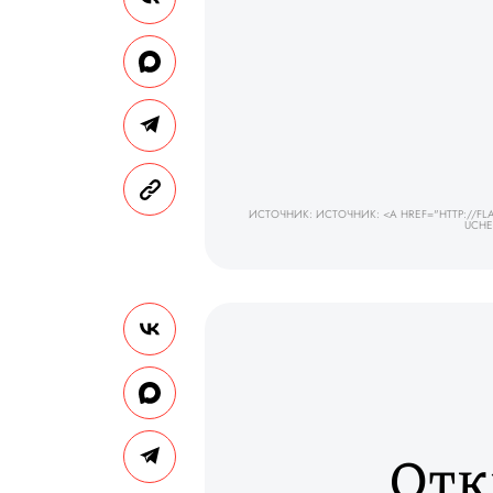
ИСТОЧНИК: ИСТОЧНИК: <A HREF="HTTP://FL
UCHE
Отк