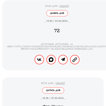
БЛОК ДНЯ
/
ОБЩИЙ
ЦИФРА ДНЯ
_ 19.30 / 01.03.2016 _
72
ИСТОЧНИК: ИСТОЧНИК: <A
HREF="HTTP://WWW.VEDOMOSTI.RU/NEWSLINE/TOP/REALTY/NEWS/2016/03/01/631997
SREDSTV-NA-KAPREMONT">&LAQUO;ВЕДОМОСТИ&RAQUO;</A>
БЛОК ДНЯ
/
ОБЩИЙ
ЦИТАТА ДНЯ
_ 18.38 / 01.03.2016 _