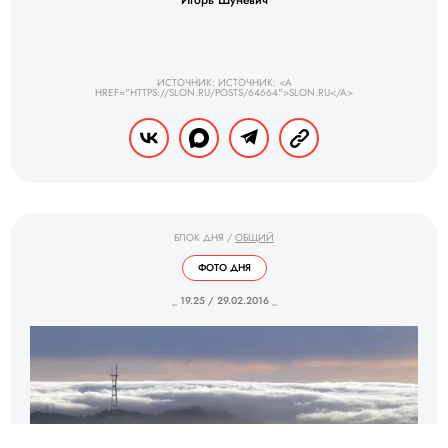
Игорь Шуневич
ИСТОЧНИК: ИСТОЧНИК: <A
HREF="HTTPS://SLON.RU/POSTS/64664">SLON.RU</A>
БЛОК ДНЯ
/
ОБЩИЙ
ФОТО ДНЯ
_ 19.25 / 29.02.2016 _