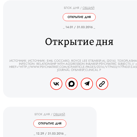
БЛОК ДНЯ
/
ОБЩИЙ
ОТКРЫТИЕ ДНЯ
_ 14.01 / 31.03.2016 _
Открытие дня
ИСТОЧНИК: ИСТОЧНИК: EMIL COCCARO, ROYCE LEE ET&NBSP;AL (2016). TOXOPLASMA
INFECTION: RELATIONSHIP WITH AGGRESSION IN&NBSP;PSYCHIATRIC SUBJECTS // 
HREF="HTTP://WWW.PSYCHIATRIST.COM/JCP/ARTICLE/PAGES/2016/V77N03/V77N0313.AS
JOURNAL OF&NBSP;CLINICAL P
БЛОК ДНЯ
/
ОБЩИЙ
ОТКРЫТИЕ ДНЯ
_ 12.29 / 31.03.2016 _