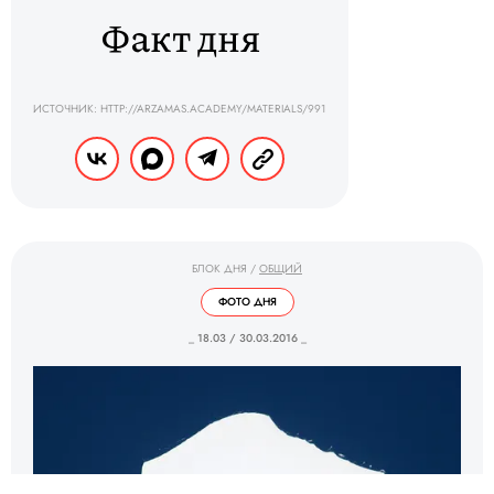
Факт дня
ИСТОЧНИК: HTTP://ARZAMAS.ACADEMY/MATERIALS/991
БЛОК ДНЯ
/
ОБЩИЙ
ФОТО ДНЯ
_ 18.03 / 30.03.2016 _