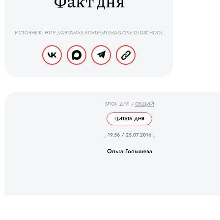
Факт дня
ИСТОЧНИК: HTTP://ARZAMAS.ACADEMY/MAG/296-OLDSCHOOL
БЛОК ДНЯ
/
ОБЩИЙ
ЦИТАТА ДНЯ
_ 19.56 / 25.07.2016 _
Ольга Голышева
ИСТОЧНИК: ИСТОЧНИК: <A
HREF="HTTPS://ZONA.MEDIA/ARTICLE/2016/25/07/RAMENSKOE">&LAQUO;МЕДИАЗО
</A>