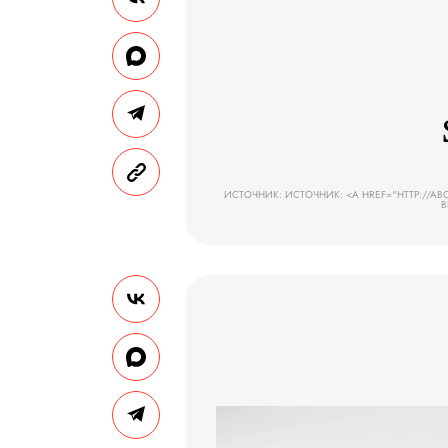
ИСТОЧНИК: ИСТОЧНИК: <A HREF="HTTP://A
B