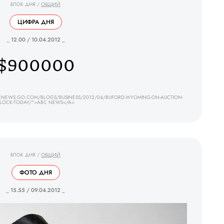
БЛОК ДНЯ
/
ОБЩИЙ
ЦИФРА ДНЯ
_ 12.00 / 10.04.2012 _
$900000
BCNEWS.GO.COM/BLOGS/BUSINESS/2012/04/BUFORD-WYOMING-ON-AUCTION-
LOCK-TODAY/">ABC NEWS</A>
БЛОК ДНЯ
/
ОБЩИЙ
ФОТО ДНЯ
_ 15.55 / 09.04.2012 _