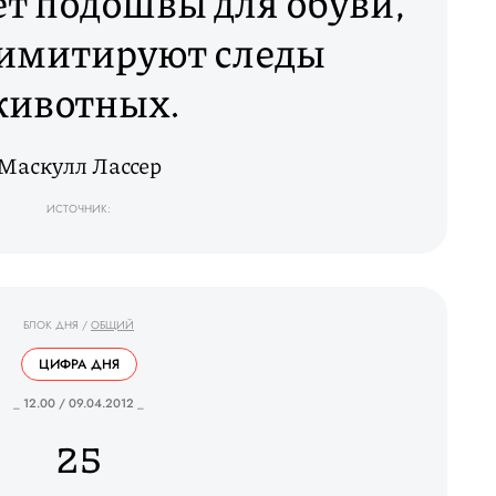
ет подошвы для обуви,
 имитируют следы
ивотных.
Маскулл Лассер
ИСТОЧНИК:
БЛОК ДНЯ
/
ОБЩИЙ
ЦИФРА ДНЯ
_ 12.00 / 09.04.2012 _
25