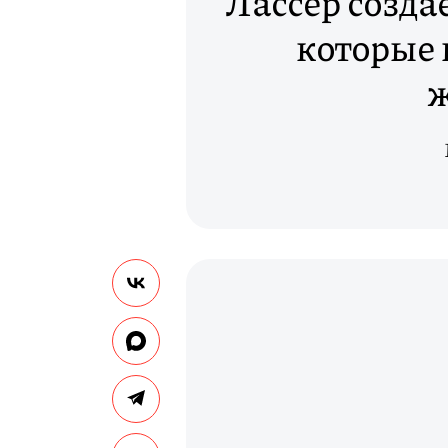
Лассер созда
которые
ж