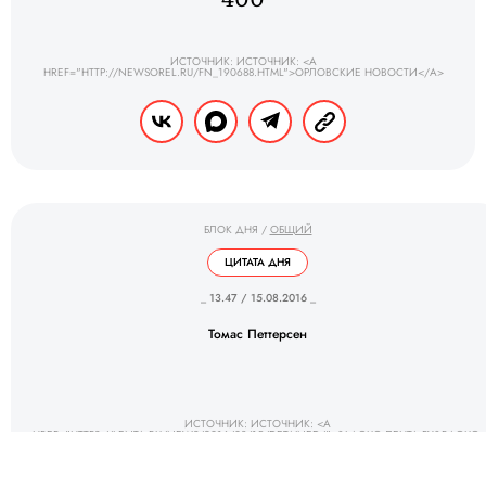
ИСТОЧНИК: ИСТОЧНИК: <A
HREF="HTTP://NEWSOREL.RU/FN_190688.HTML">ОРЛОВСКИЕ НОВОСТИ</A>
БЛОК ДНЯ
/
ОБЩИЙ
ЦИТАТА ДНЯ
_ 13.47 / 15.08.2016 _
Томас Петтерсен
ИСТОЧНИК: ИСТОЧНИК: <A
HREF="HTTPS://LENTA.RU/NEWS/2016/08/15/DETAINED/">&LAQUO;ЛЕНТА.РУ&RAQUO;
</A>