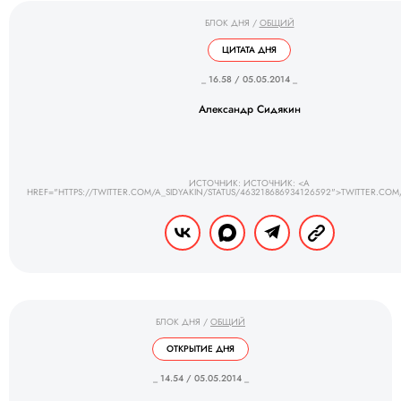
БЛОК ДНЯ
/
ОБЩИЙ
ЦИТАТА ДНЯ
_ 16.58 / 05.05.2014 _
Александр Сидякин
ИСТОЧНИК: ИСТОЧНИК: <A
HREF="HTTPS://TWITTER.COM/A_SIDYAKIN/STATUS/463218686934126592">TWITTER.COM
БЛОК ДНЯ
/
ОБЩИЙ
ОТКРЫТИЕ ДНЯ
_ 14.54 / 05.05.2014 _