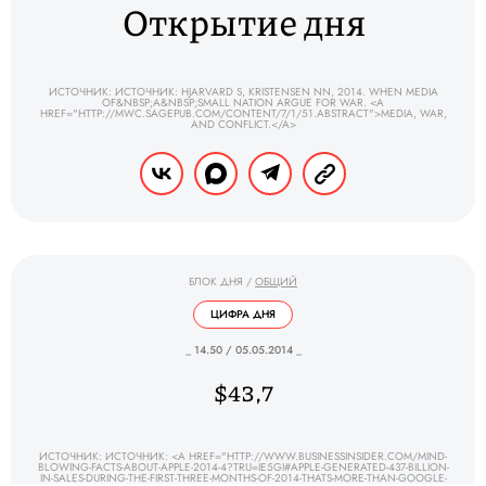
Открытие дня
ИСТОЧНИК: ИСТОЧНИК: HJARVARD S, KRISTENSEN NN, 2014. WHEN MEDIA
OF&NBSP;A&NBSP;SMALL NATION ARGUE FOR WAR. <A
HREF="HTTP://MWC.SAGEPUB.COM/CONTENT/7/1/51.ABSTRACT">MEDIA, WAR,
AND CONFLICT.</A>
БЛОК ДНЯ
/
ОБЩИЙ
ЦИФРА ДНЯ
_ 14.50 / 05.05.2014 _
$43,7
ИСТОЧНИК: ИСТОЧНИК: <A HREF="HTTP://WWW.BUSINESSINSIDER.COM/MIND-
BLOWING-FACTS-ABOUT-APPLE-2014-4?TRU=IE5GI#APPLE-GENERATED-437-BILLION-
IN-SALES-DURING-THE-FIRST-THREE-MONTHS-OF-2014-THATS-MORE-THAN-GOOGLE-