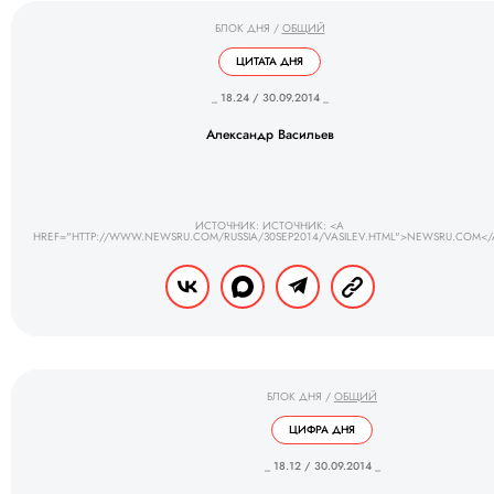
БЛОК ДНЯ
/
ОБЩИЙ
ЦИТАТА ДНЯ
_ 18.24 / 30.09.2014 _
Александр Васильев
ИСТОЧНИК: ИСТОЧНИК: <A
HREF="HTTP://WWW.NEWSRU.COM/RUSSIA/30SEP2014/VASILEV.HTML">NEWSRU.COM</
БЛОК ДНЯ
/
ОБЩИЙ
ЦИФРА ДНЯ
_ 18.12 / 30.09.2014 _