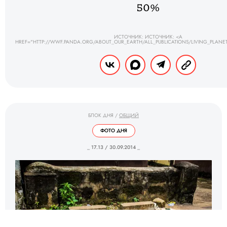
50%
ИСТОЧНИК: ИСТОЧНИК: <A
HREF="HTTP://WWF.PANDA.ORG/ABOUT_OUR_EARTH/ALL_PUBLICATIONS/LIVING_PLAN
БЛОК ДНЯ
/
ОБЩИЙ
ФОТО ДНЯ
_ 17.13 / 30.09.2014 _