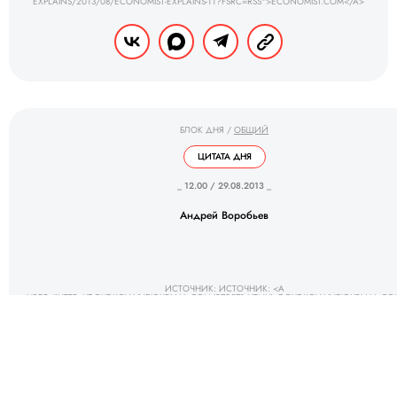
EXPLAINS/2013/08/ECONOMIST-EXPLAINS-11?FSRC=RSS">ECONOMIST.COM</A>
БЛОК ДНЯ
/
ОБЩИЙ
ЦИТАТА ДНЯ
_ 12.00 / 29.08.2013 _
Андрей Воробьев
ИСТОЧНИК: ИСТОЧНИК: <A
HREF="HTTP://DGUDKOV.LIVEJOURNAL.COM/270571.HTML">DGUDKOV.LIVEJOURNAL.CO