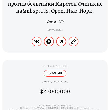
против бельгийки Кирстен Флипкенс
на&nbsp;U.S. Open, Нью-Йорк.
Фото: AP
ИСТОЧНИК:
БЛОК ДНЯ
/
ОБЩИЙ
ЦИФРА ДНЯ
_ 16.22 / 29.08.2013 _
$22000000
ИСТОЧНИК: ИСТОЧНИК: <A
HREF="HTTP://WWW.ECONOMIST.COM/BLOGS/ECONOMIST-