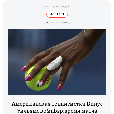
БЛОК ДНЯ
/
ОБЩИЙ
ФОТО ДНЯ
_ 18.26 / 29.08.2013 _
Американская теннисистка Винус
Уильямс во&nbsp;время матча