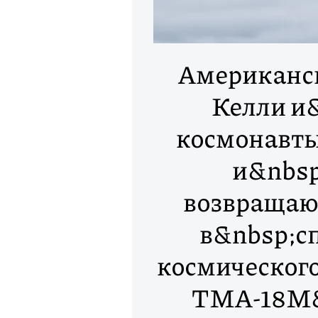
Американск
Келли и
космонавт
и&nbsp
возвращаю
в&nbsp;с
космического
ТМА-18М&r