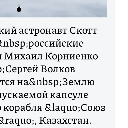
ий астронавт Скотт
&nbsp;российские
ы Михаил Корниенко
;Сергей Волков
тся на&nbsp;Землю
пускаемой капсуле
 корабля &laquo;Союз
aquo;, Казахстан.