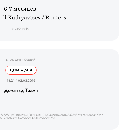
6-7 месяцев.
ill Kudryavtsev / Reuters
ИСТОЧНИК:
БЛОК ДНЯ
/
ОБЩИЙ
ЦИТАТА ДНЯ
_ 18.21 / 02.03.2016 _
Дональд Трамп
/WWW.RBC.RU/PHOTOREPORT/01/03/2016/56D483939A79475FD0A3E707?
C_CHOICE">&LAQUO;РБК&RAQUO;</A>