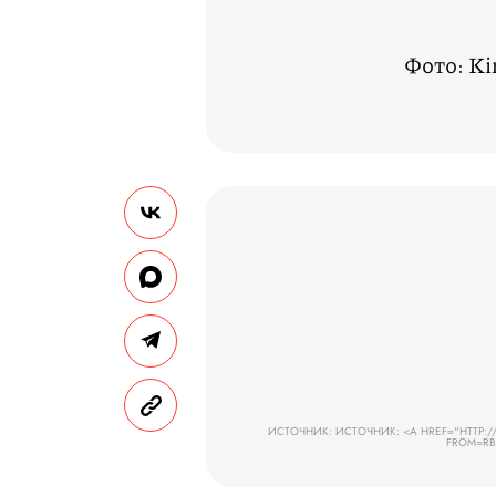
Фото: Kir
ИСТОЧНИК: ИСТОЧНИК: <A HREF="HTTP:/
FROM=RB