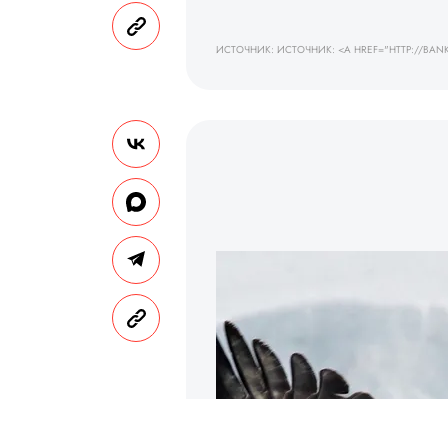
ИСТОЧНИК: ИСТОЧНИК: <A HREF="HTTP://BANK