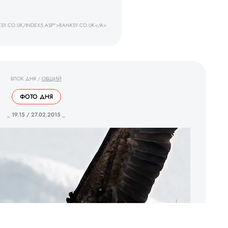
SY.CO.UK/INDEX5.ASP">BANKSY.CO.UK</A>
БЛОК ДНЯ
/
ОБЩИЙ
ФОТО ДНЯ
_ 19.15 / 27.02.2015 _