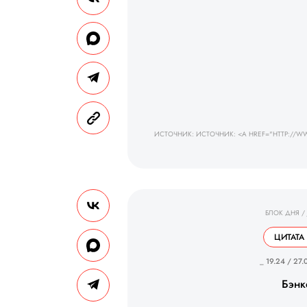
ИСТОЧНИК: ИСТОЧНИК: <A HREF="HTTP://W
БЛОК ДНЯ
/
ЦИТАТА
_ 19.24 / 27.
Бэнк