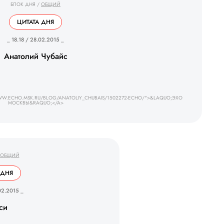
БЛОК ДНЯ
/
ОБЩИЙ
ЦИТАТА ДНЯ
_ 18.18 / 28.02.2015 _
Анатолий Чубайс
WW.ECHO.MSK.RU/BLOG/ANATOLIY_CHUBAIS/1502272-ECHO/">&LAQUO;ЭХО
МОСКВЫ&RAQUO;</A>
ОБЩИЙ
 ДНЯ
02.2015 _
си