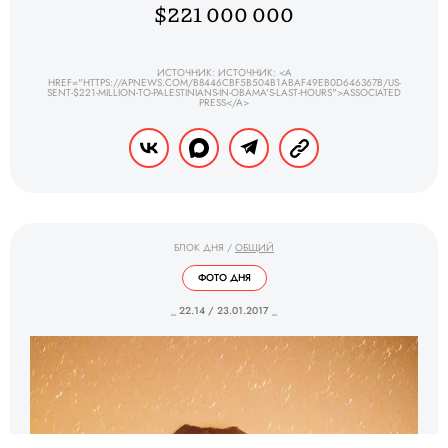
$221 000 000
ИСТОЧНИК: ИСТОЧНИК: <A
HREF="HTTPS://APNEWS.COM/B8446CBF5B504B1ABAF49EB0D646367B/US-
SENT-$221-MILLION-TO-PALESTINIANS-IN-OBAMA'S-LAST-HOURS">ASSOCIATED
PRESS</A>
БЛОК ДНЯ
/
ОБЩИЙ
ФОТО ДНЯ
_ 22.14 / 23.01.2017 _