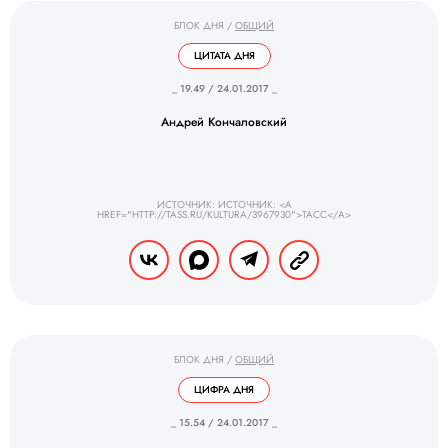
БЛОК ДНЯ
/
ОБЩИЙ
ЦИТАТА ДНЯ
_ 19.49 / 24.01.2017 _
Андрей Кончаловский
ИСТОЧНИК: ИСТОЧНИК: <A
HREF="HTTP://TASS.RU/KULTURA/3967930">ТАСС</A>
БЛОК ДНЯ
/
ОБЩИЙ
ЦИФРА ДНЯ
_ 15.54 / 24.01.2017 _