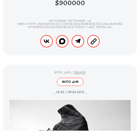
$900000
ИСТОЧНИК: ИСТОЧНИК: <A
HREF="HTTP://ABCNEWS.GO.COM/BLOGS/BUSINESS/2012/04/BUFORD-
WYOMING-ON-AUCTION-BLOCK-TODAY/">ABC NEWS</A>
БЛОК ДНЯ
/
ОБЩИЙ
ФОТО ДНЯ
_ 15.55 / 09.04.2012 _