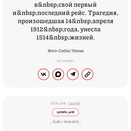
в&nbsp;свой первый
и&nbsp;последний рейс. Трагедия,
произошедшая 14&nbsp;апреля
1912&nbsp;года, унесла
1514&nbsp;жизней.
Фото: Corbis / Fotosa
ИСТОЧНИК:
БЛОК ДНЯ
/
ОБЩИЙ
ЦИФРА ДНЯ
_ 12.00 / 10.04.2012 _