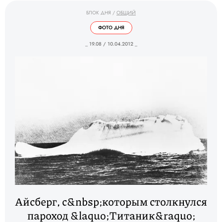
БЛОК ДНЯ
/
ОБЩИЙ
ФОТО ДНЯ
_ 19.08 / 10.04.2012 _
Айсберг, с&nbsp;которым столкнулся
пароход &laquo;Титаник&raquo;