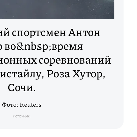
ий спортсмен Антон
 во&nbsp;время
ионных соревнований
стайлу, Роза Хутор,
Сочи.
Фото: Reuters
ИСТОЧНИК: