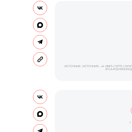
ИСТОЧНИК: ИСТОЧНИК: <A HREF="HTTP://WWW.
BYLA-POD-KRASN
_