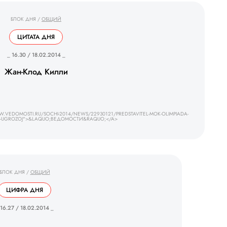
БЛОК ДНЯ
/
ОБЩИЙ
ЦИТАТА ДНЯ
_ 16.30 / 18.02.2014 _
Жан-Клод Килли
VEDOMOSTI.RU/SOCHI-2014/NEWS/22930121/PREDSTAVITEL-MOK-OLIMPIADA-
OJ-UGROZOJ">&LAQUO;ВЕДОМОСТИ&RAQUO;</A>
БЛОК ДНЯ
/
ОБЩИЙ
ЦИФРА ДНЯ
 16.27 / 18.02.2014 _