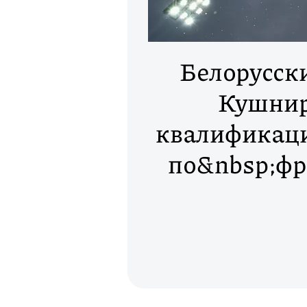
Белорусск
Кушнир
квалификац
по&nbsp;фри