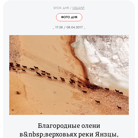
БЛОК ДНЯ
/
ОБЩИЙ
ФОТО ДНЯ
_ 17.58 / 08.04.2017 _
Благородные олени
в&nbsp;верховьях реки Янзцы,