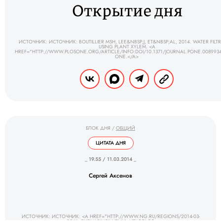
Открытие дня
ИСТОЧНИК: ИСТОЧНИК: BOUTILLIER MSH, LEE&NBSP;J, ET&NBSP;AL, 2014. WATER FILT
USING PLANT XYLEM. <A
HREF="HTTP://WWW.PLOSONE.ORG/ARTICLE/INFO:DOI/10.1371/JOURNAL.PONE.008993
ONE.</A>
БЛОК ДНЯ
/
ОБЩИЙ
ЦИТАТА ДНЯ
_ 19.55 / 11.03.2014 _
Сергей Аксенов
ИСТОЧНИК: ИСТОЧНИК: <A HREF="HTTP://WWW.NG.RU/REGIONS/2014-03-