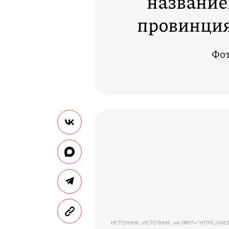
название
провинция
Фот
ИСТОЧНИК: ИСТОЧНИК: <A HREF="HTTPS://MEDUZ