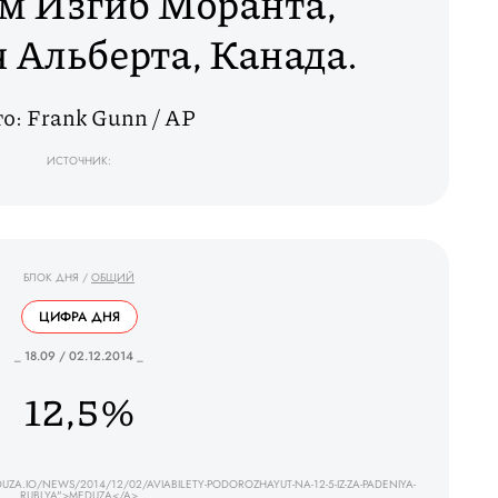
м Изгиб Моранта,
 Альберта, Канада.
о: Frank Gunn / AP
ИСТОЧНИК:
БЛОК ДНЯ
/
ОБЩИЙ
ЦИФРА ДНЯ
_ 18.09 / 02.12.2014 _
12,5%
A.IO/NEWS/2014/12/02/AVIABILETY-PODOROZHAYUT-NA-12-5-IZ-ZA-PADENIYA-
RUBLYA">MEDUZA</A>