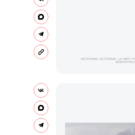
ИСТОЧНИК: ИСТОЧНИК: <A HREF="HTT
SEDENNYMI.