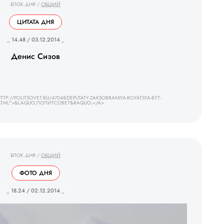
БЛОК ДНЯ
/
ОБЩИЙ
ЦИТАТА ДНЯ
_ 14.48 / 03.12.2014 _
Денис Сизов
P://POLITSOVET.RU/47048-DEPUTATY-ZAKSOBRANIYA-BOYATSYA-BYT-
HTML">&LAQUO;ПОЛИТСОВЕТ&RAQUO;</A>
БЛОК ДНЯ
/
ОБЩИЙ
ФОТО ДНЯ
_ 18.24 / 02.12.2014 _