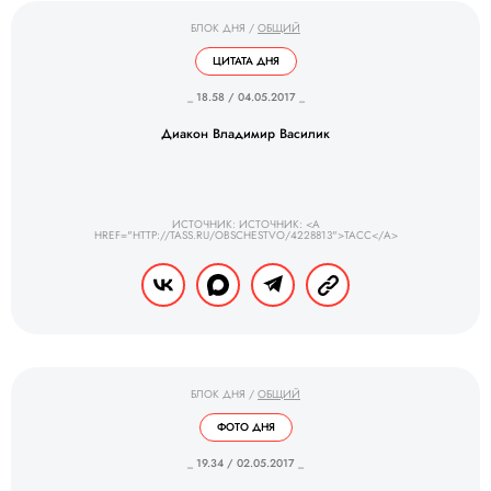
БЛОК ДНЯ
/
ОБЩИЙ
ЦИТАТА ДНЯ
_ 18.58 / 04.05.2017 _
Диакон Владимир Василик
ИСТОЧНИК: ИСТОЧНИК: <A
HREF="HTTP://TASS.RU/OBSCHESTVO/4228813">ТАСС</A>
БЛОК ДНЯ
/
ОБЩИЙ
ФОТО ДНЯ
_ 19.34 / 02.05.2017 _