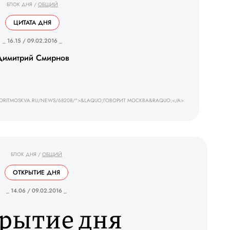
БЛОК ДНЯ
/
ОБЩИЙ
ЦИТАТА ДНЯ
_ 16.15 / 09.02.2016 _
Димитрий Смирнов
VORITMOSKVA.RU/NEWS/68208/">&LAQUO;ГОВОРИТ МОСКВА&RAQUO;</A>
БЛОК ДНЯ
/
ОБЩИЙ
ОТКРЫТИЕ ДНЯ
_ 14.06 / 09.02.2016 _
рытие дня