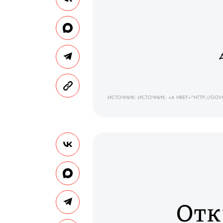
ИСТОЧНИК: ИСТОЧНИК: <A HREF="HTTP://GO
Отк