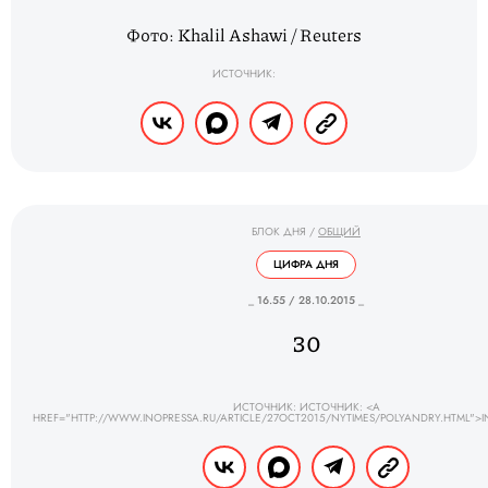
Фото: Khalil Ashawi / Reuters
ИСТОЧНИК:
БЛОК ДНЯ
/
ОБЩИЙ
ЦИФРА ДНЯ
_ 16.55 / 28.10.2015 _
30
ИСТОЧНИК: ИСТОЧНИК: <A
HREF="HTTP://WWW.INOPRESSA.RU/ARTICLE/27OCT2015/NYTIMES/POLYANDRY.HTML">I