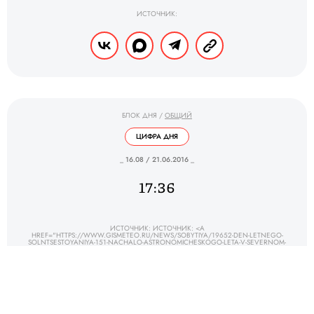
ИСТОЧНИК:
БЛОК ДНЯ
/
ОБЩИЙ
ЦИФРА ДНЯ
_ 16.08 / 21.06.2016 _
17:36
ИСТОЧНИК: ИСТОЧНИК: <A
HREF="HTTPS://WWW.GISMETEO.RU/NEWS/SOBYTIYA/19652-DEN-LETNEGO-
SOLNTSESTOYANIYA-151-NACHALO-ASTRONOMICHESKOGO-LETA-V-SEVERNOM-
POLUSHARII/">GISMETEO.RU</A>