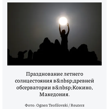
Празднование летнего
солнцестояния в&nbsp;древней
обсерватории в&nbsp;Кокино,
Македония.
Фото: Ognen Teofilovski / Reuters