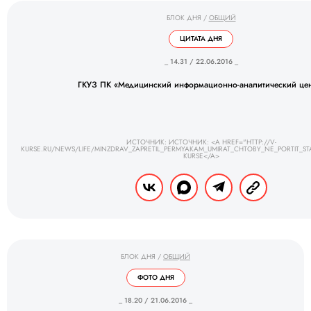
БЛОК ДНЯ
/
ОБЩИЙ
ЦИТАТА ДНЯ
_ 14.31 / 22.06.2016 _
ГКУЗ ПК «Медицинский информационно-аналитический це
ИСТОЧНИК: ИСТОЧНИК: <A HREF="HTTP://V-
KURSE.RU/NEWS/LIFE/MINZDRAV_ZAPRETIL_PERMYAKAM_UMIRAT_CHTOBY_NE_PORTIT_STAT
KURSE</A>
БЛОК ДНЯ
/
ОБЩИЙ
ФОТО ДНЯ
_ 18.20 / 21.06.2016 _