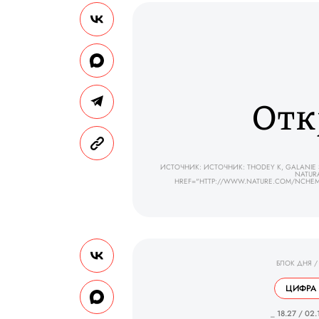
Отк
ИСТОЧНИК: ИСТОЧНИК: THODEY K, GALANIE S
NATURA
HREF="HTTP://WWW.NATURE.COM/NCHEMB
БЛОК ДНЯ
/
ЦИФРА
_ 18.27 / 02.