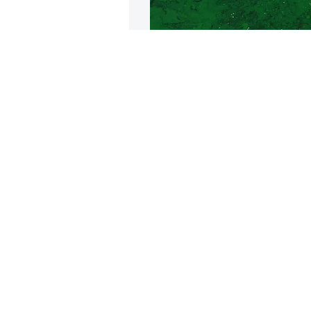
Крокодилова
Аютт
Athit P