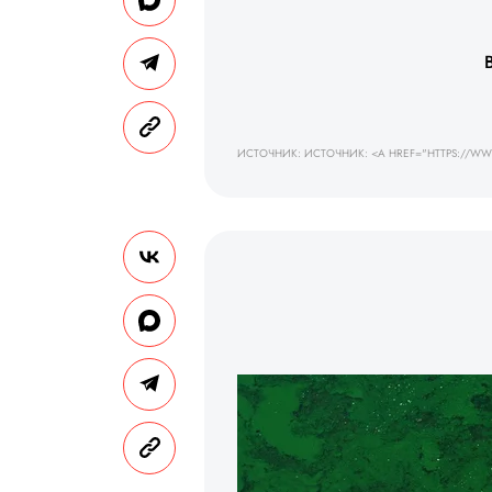
ИСТОЧНИК: ИСТОЧНИК: <A HREF="HTTPS://W