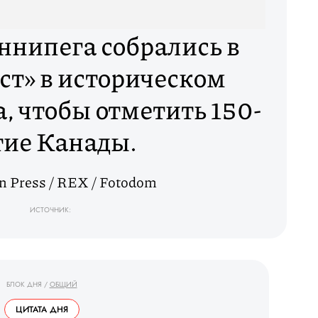
нипега собрались в
ст» в историческом
а, чтобы отметить 150-
тие Канады.
n Press / REX / Fotodom
ИСТОЧНИК:
БЛОК ДНЯ
/
ОБЩИЙ
ЦИТАТА ДНЯ