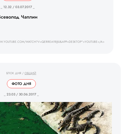
_ 12.32 / 03.07.2017 _
Всеволод Чаплин
WW.YOUTUBE.COM/WATCH?V=QERREA9BJIU&APP=DESKTOP">YOUTUBE</A>
БЛОК ДНЯ
/
ОБЩИЙ
ФОТО ДНЯ
_ 23.03 / 30.06.2017 _