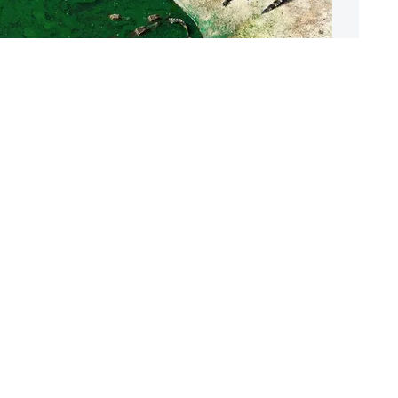
я ферма в провинции
хая, Таиланд.
erawongmetha / Reuters