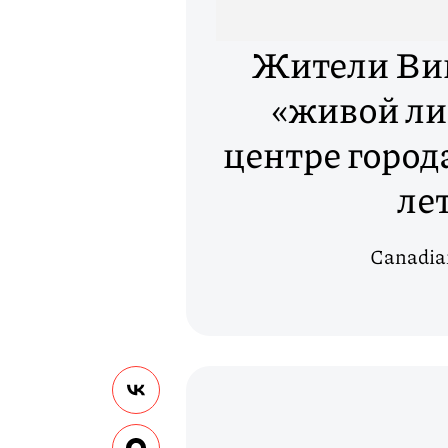
Жители Вин
«живой ли
центре город
ле
Canadia