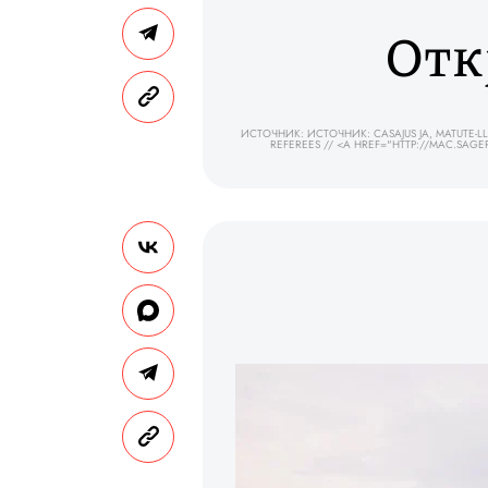
Отк
ИСТОЧНИК: ИСТОЧНИК: CASAJUS JA, MATUTE-LL
REFEREES // <A HREF="HTTP://MAC.SA