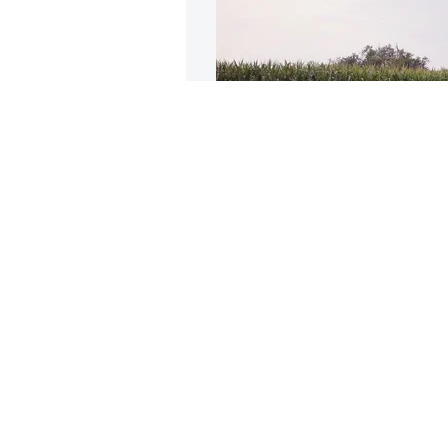
Посвяще
санкциям
в&nbsp;