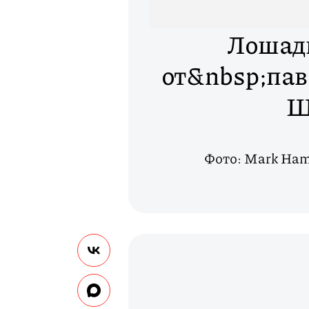
Лошад
от&nbsp;пав
Ш
Фото: Mark Hamb