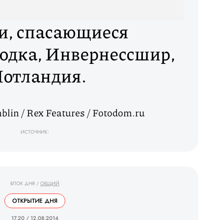
и, спасающиеся
одка, Инвернессшир,
отландия.
lin / Rex Features / Fotodom.ru
ИСТОЧНИК:
БЛОК ДНЯ
/
ОБЩИЙ
ОТКРЫТИЕ ДНЯ
_ 17.20 / 12.08.2014 _