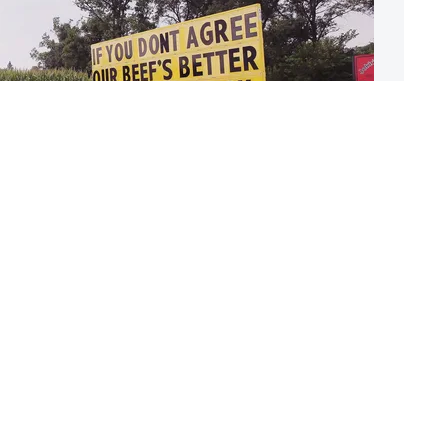
нная российским
 реклама говядины
США: &laquo;Если