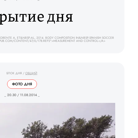
рытие дня
ORENTE A, ET&NBSP;AL, 2014. BODY COMPOSITION IN&NBSP;SPANISH SOCCER
GEPUB.COM/CONTENT/47/6/178.REFS">MEASUREMENT AND CONTROL</A>
БЛОК ДНЯ
/
ОБЩИЙ
ФОТО ДНЯ
_ 20.30 / 11.08.2014 _