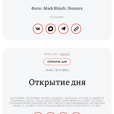
Фото: Mark Blinch / Reuters
ИСТОЧНИК:
БЛОК ДНЯ
/
ОБЩИЙ
ОТКРЫТИЕ ДНЯ
_ 16.42 / 27.11.2015 _
Открытие дня
ИСТОЧНИК: ИСТОЧНИК: INGRID C.&NBSP;A. BOUCAUD, MYLENE M. MARIETTE
ET&NBSP;AL (2015). VOCAL NEGOTIATION OVER PARENTAL CARE? ACOUSTIC
COMMUNICATION AT&NBSP;THE NEST PREDICTS PARTNERS&RSQUO; INCUBATION
SHARE // <A HREF="HTTP://ONLINELIBRARY.WILEY.COM/DOI/10.1111/BIJ.1