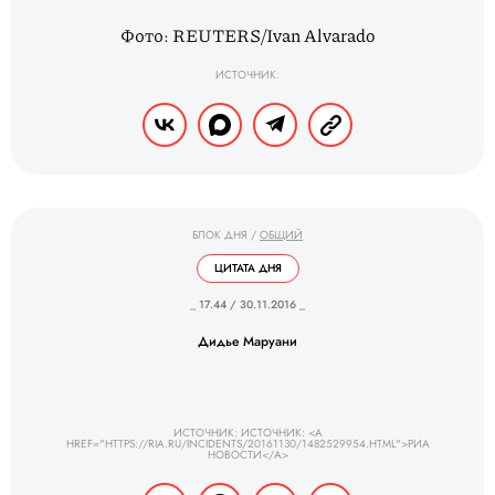
Фото: REUTERS/Ivan Alvarado
ИСТОЧНИК:
БЛОК ДНЯ
/
ОБЩИЙ
ЦИТАТА ДНЯ
_ 17.44 / 30.11.2016 _
Дидье Маруани
ИСТОЧНИК: ИСТОЧНИК: <A
HREF="HTTPS://RIA.RU/INCIDENTS/20161130/1482529954.HTML">РИА
НОВОСТИ</A>