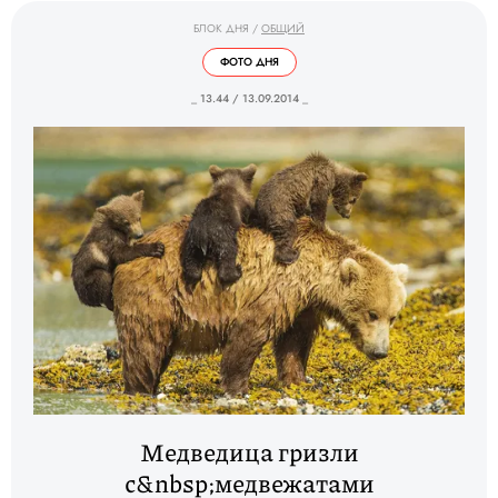
БЛОК ДНЯ
/
ОБЩИЙ
ФОТО ДНЯ
_ 13.44 / 13.09.2014 _
Медведица гризли
с&nbsp;медвежатами