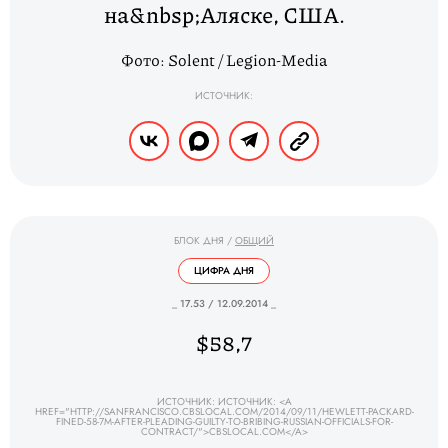
на&nbsp;Аляске, США.
Фото: Solent / Legion-Media
ИСТОЧНИК:
БЛОК ДНЯ
/
ОБЩИЙ
ЦИФРА ДНЯ
_ 17.53 / 12.09.2014 _
$58,7
ИСТОЧНИК: ИСТОЧНИК: <A
HREF="HTTP://SANFRANCISCO.CBSLOCAL.COM/2014/09/11/HEWLETT-PACKARD-
FINED-58-7M-AFTER-PLEADING-GUILTY-TO-BRIBING-RUSSIAN-OFFICIALS-FOR-
CONTRACT/">CBSLOCAL.COM</A>