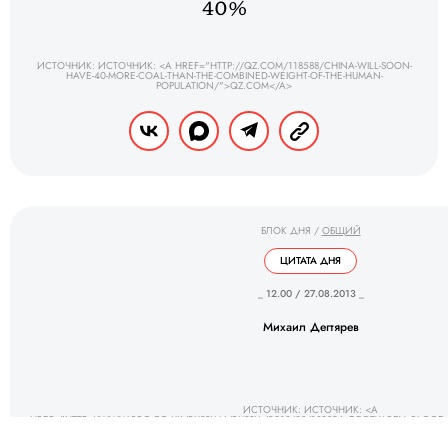
40%
ИСТОЧНИК: ИСТОЧНИК: <A HREF="HTTP://QZ.COM/118588/CHINA-WILL-SOON-
HAVE-40-MORE-COAL-THAN-THE-COMBINED-WEIGHT-OF-THE-HUMAN-
POPULATION/">QZ.COM</A>
БЛОК ДНЯ
/
ОБЩИЙ
ЦИТАТА ДНЯ
_ 12.00 / 27.08.2013 _
Михаил Дегтярев
ИСТОЧНИК: ИСТОЧНИК: <A
HREF="HTTP://WWW.BBC.CO.UK/RUSSIAN/RUSSIA/2013/08/130826_DEGTYAREV_BLOOD_