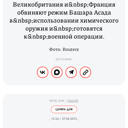
Великобритания и&nbsp;Франция
обвиняют режим Башара Асада
в&nbsp;использовании химического
оружия и&nbsp;готовятся
к&nbsp;военной операции.
Фото: Reuters
ИСТОЧНИК:
БЛОК ДНЯ
/
ОБЩИЙ
ЦИФРА ДНЯ
_ 13.54 / 27.08.2013 _