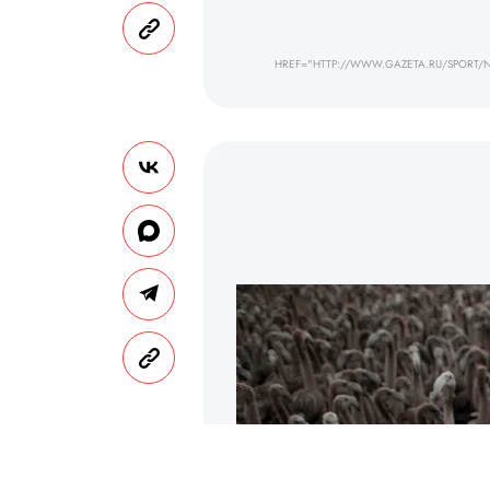
HREF="HTTP://WWW.GAZETA.RU/SPORT/N