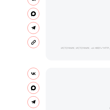
ИСТОЧНИК: ИСТОЧНИК: <A HREF="HTTP