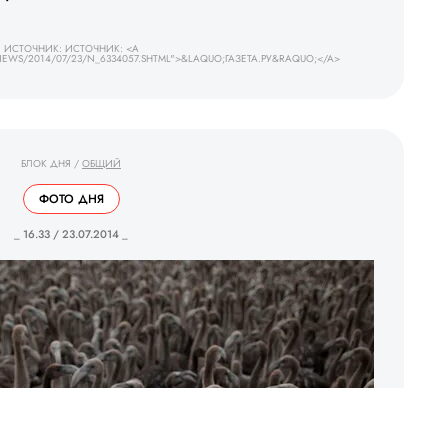
ИСТОЧНИК: ИСТОЧНИК: <A
EWS/2014/07/23/N_6334057.SHTML">&LAQUO;ГАЗЕТА.РУ&RAQUO;</A>
БЛОК ДНЯ
/
ОБЩИЙ
ФОТО ДНЯ
_ 16.33 / 23.07.2014 _