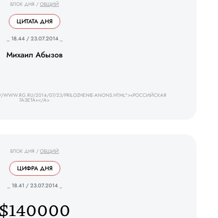
БЛОК ДНЯ
/
ОБЩИЙ
ЦИТАТА ДНЯ
_ 18.44 / 23.07.2014 _
Михаил Абызов
://WWW.RG.RU/2014/07/23/PRILOZHENIE-ANONS.HTML">«РОССИЙСКАЯ
ГАЗЕТА»</A>
БЛОК ДНЯ
/
ОБЩИЙ
ЦИФРА ДНЯ
_ 18.41 / 23.07.2014 _
$140000