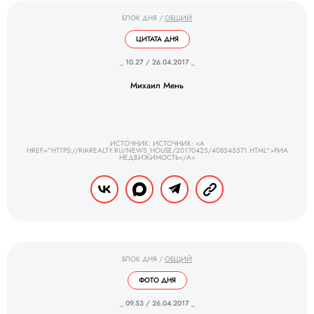
БЛОК ДНЯ
/
ОБЩИЙ
ЦИТАТА ДНЯ
_ 10.27 / 26.04.2017 _
Михаил Мень
ИСТОЧНИК: ИСТОЧНИК: <A
HREF="HTTPS://RIAREALTY.RU/NEWS_HOUSE/20170425/408545571.HTML">РИА
НЕДВИЖИМОСТЬ</A>
БЛОК ДНЯ
/
ОБЩИЙ
ФОТО ДНЯ
_ 09.53 / 26.04.2017 _