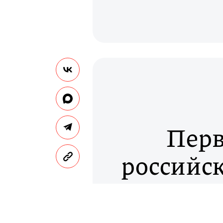
Перв
российс
коронави
в гражд