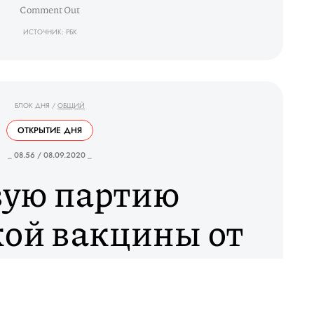
Comment Out
ИСТОЧНИК: РБК
БЛОК ДНЯ
/
ОБЩИЙ
ОТКРЫТИЕ ДНЯ
_ 08.56 / 08.09.2020 _
ую партию
кой вакцины от
руса выпустили
анский оборот