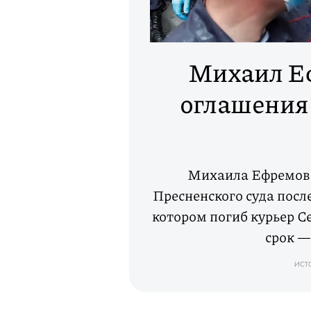
Михаил Еф
оглашения 
Михаила Ефремова
Пресненского суда посл
котором погиб курьер С
срок —
ИСТО