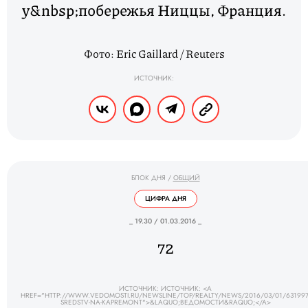
у&nbsp;побережья Ниццы, Франция.
Фото: Eric Gaillard / Reuters
ИСТОЧНИК:
БЛОК ДНЯ
/
ОБЩИЙ
ЦИФРА ДНЯ
_ 19.30 / 01.03.2016 _
72
ИСТОЧНИК: ИСТОЧНИК: <A
HREF="HTTP://WWW.VEDOMOSTI.RU/NEWSLINE/TOP/REALTY/NEWS/2016/03/01/631997
SREDSTV-NA-KAPREMONT">&LAQUO;ВЕДОМОСТИ&RAQUO;</A>