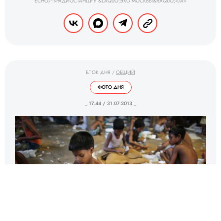
ECHO/">РАДИОСТАНЦИЯ &LAQUO;ЭХО МОСКВЫ&RAQUO;</A>
БЛОК ДНЯ
/
ОБЩИЙ
ФОТО ДНЯ
_ 17.44 / 31.07.2013 _