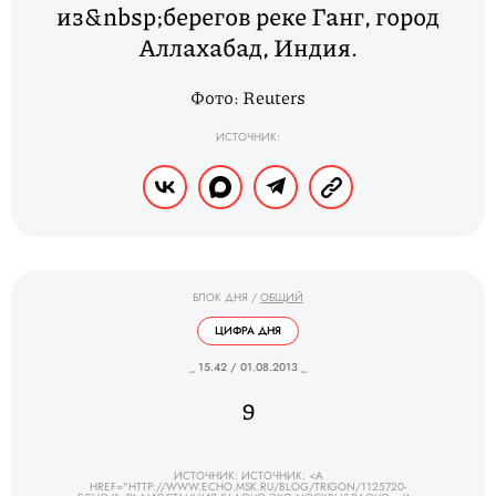
из&nbsp;берегов реке Ганг, город
Аллахабад, Индия.
Фото: Reuters
ИСТОЧНИК:
БЛОК ДНЯ
/
ОБЩИЙ
ЦИФРА ДНЯ
_ 15.42 / 01.08.2013 _
9
ИСТОЧНИК: ИСТОЧНИК: <A
HREF="HTTP://WWW.ECHO.MSK.RU/BLOG/TRIGON/1125720-