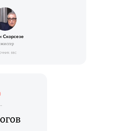
н Скорсезе
ежиссер
ОЧНИК: BBC
 _
огов