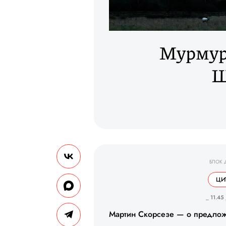
Мурмур
Ш
БЛОК 
ЦИ
_ 11.45
Мартин Скорсезе — о предлож