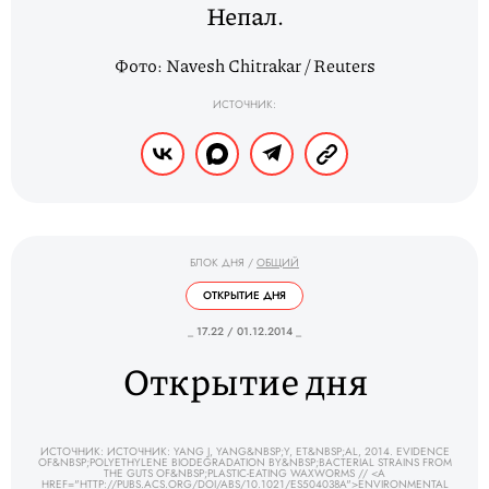
Непал.
Фото: Navesh Chitrakar / Reuters
ИСТОЧНИК:
БЛОК ДНЯ
/
ОБЩИЙ
ОТКРЫТИЕ ДНЯ
_ 17.22 / 01.12.2014 _
Открытие дня
ИСТОЧНИК: ИСТОЧНИК: YANG J, YANG&NBSP;Y, ET&NBSP;AL, 2014. EVIDENCE
OF&NBSP;POLYETHYLENE BIODEGRADATION BY&NBSP;BACTERIAL STRAINS FROM
THE GUTS OF&NBSP;PLASTIC-EATING WAXWORMS // <A
HREF="HTTP://PUBS.ACS.ORG/DOI/ABS/10.1021/ES504038A">ENVIRONMENTAL