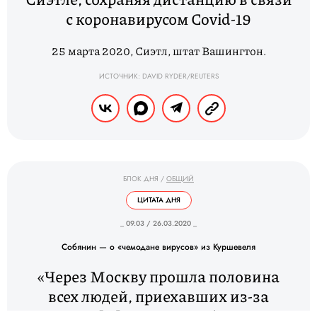
с коронавирусом Covid-19
25 марта 2020, Сиэтл, штат Вашингтон.
ИСТОЧНИК: DAVID RYDER/REUTERS
БЛОК ДНЯ
/
ОБЩИЙ
ЦИТАТА ДНЯ
_ 09.03 / 26.03.2020 _
Собянин — о «чемодане вирусов» из Куршевеля
«Через Москву прошла половина
всех людей, приехавших из-за
границы [...]. Многие побывали и в