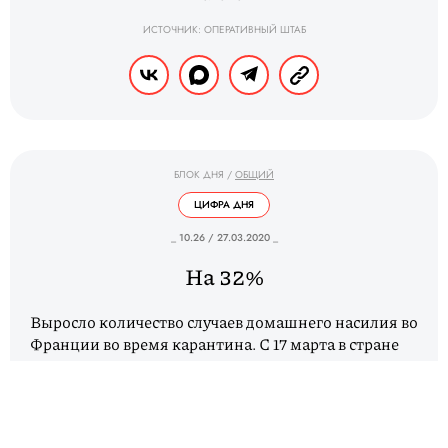
ИСТОЧНИК: ОПЕРАТИВНЫЙ ШТАБ
БЛОК ДНЯ
/
ОБЩИЙ
ЦИФРА ДНЯ
_ 10.26 / 27.03.2020 _
На 32%
Выросло количество случаев домашнего насилия во
Франции во время карантина. С 17 марта в стране
ввели ограничения на передвижение на две
недели, закрыто все кроме продовольственных
магазинов и аптек. Коронавирус там подтвердили
почти у 30 тысяч человек, 1,7 тысячи скончались,