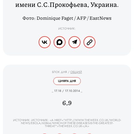
имени С.С.Прокофьева, Украина.
Фото: Dominique Faget / AFP / EastNews
ИСТОЧНИК:
БЛОК ДНЯ
/
ОБЩИЙ
ЦИФРА ДНЯ
_ 17.18 / 17.10.2014 _
6,9
ИСТОЧНИК: ИСТОЧНИК: <A HREF="HTTP://WWW.THEWEEK.CO.UK/WORLD-
NEWS/EBOLA/60864/WHICH-OF-THESE-DISEASES-IS-THE-GREATEST-
THREAT">THEWEEK.CO.UK</A>