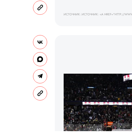
ИСТОЧНИК: ИСТОЧНИК: <A HREF="HTTP://WWW