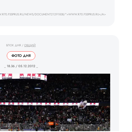
.R70.FSSPRUS.RU/NEWS/DOCUMENT21291838/">WWW.R70.FSSPRUS.RU</A>
БЛОК ДНЯ
/
ОБЩИЙ
ФОТО ДНЯ
_ 18.36 / 05.12.2012 _